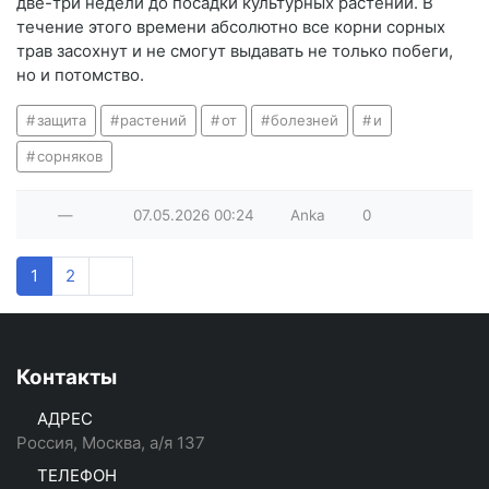
две-три недели до посадки культурных растений. В
течение этого времени абсолютно все корни сорных
трав засохнут и не смогут выдавать не только побеги,
но и потомство.
защита
растений
от
болезней
и
сорняков
—
07.05.2026
00:24
Anka
0
1
2
Контакты
АДРЕС
Россия, Москва, а/я 137
ТЕЛЕФОН