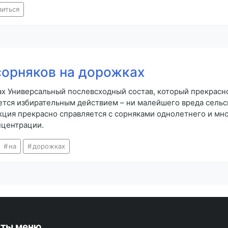
виться
сорняков на дорожках
х Универсальный послевсходный состав, который прекрасно 
ется избирательным действием – ни малейшего вреда сельс
кция прекрасно справляется с сорняками однолетнего и мн
нцентрации.
на
дорожках
кты меню