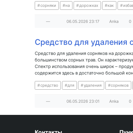
сорняки
на
дорожках
как
изба
—
06.05.2026
23:17
Anka
0
Средство для удаления 
Средство для удаления сорняков на дорожка
большинством сорных трав. Он характеризу
Спектр использования очень широк – проду
содержится здесь в достаточно большой ко
средство
для
удаления
сорняков
—
06.05.2026
23:01
Anka
0
Контакты
Пун