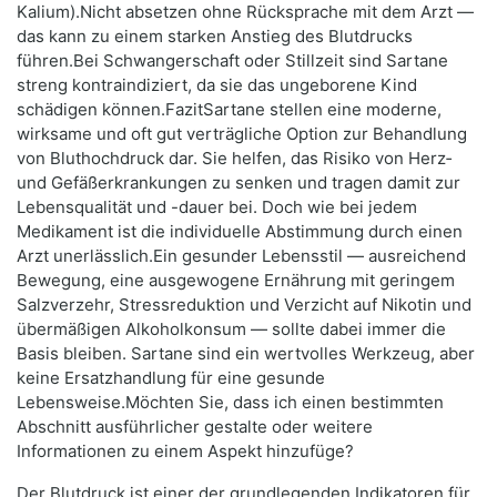
Kalium).Nicht absetzen ohne Rücksprache mit dem Arzt —
das kann zu einem starken Anstieg des Blutdrucks
führen.Bei Schwangerschaft oder Stillzeit sind Sartane
streng kontraindiziert, da sie das ungeborene Kind
schädigen können.FazitSartane stellen eine moderne,
wirksame und oft gut verträgliche Option zur Behandlung
von Bluthochdruck dar. Sie helfen, das Risiko von Herz‑
und Gefäßerkrankungen zu senken und tragen damit zur
Lebensqualität und -dauer bei. Doch wie bei jedem
Medikament ist die individuelle Abstimmung durch einen
Arzt unerlässlich.Ein gesunder Lebensstil — ausreichend
Bewegung, eine ausgewogene Ernährung mit geringem
Salzverzehr, Stressreduktion und Verzicht auf Nikotin und
übermäßigen Alkoholkonsum — sollte dabei immer die
Basis bleiben. Sartane sind ein wertvolles Werkzeug, aber
keine Ersatzhandlung für eine gesunde
Lebensweise.Möchten Sie, dass ich einen bestimmten
Abschnitt ausführlicher gestalte oder weitere
Informationen zu einem Aspekt hinzufüge?
Der Blutdruck ist einer der grundlegenden Indikatoren für