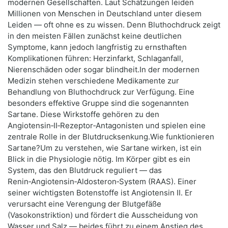
modernen Gesellschaften. Laut Schätzungen leiden
Millionen von Menschen in Deutschland unter diesem
Leiden — oft ohne es zu wissen. Denn Bluthochdruck zeigt
in den meisten Fällen zunächst keine deutlichen
Symptome, kann jedoch langfristig zu ernsthaften
Komplikationen führen: Herzinfarkt, Schlaganfall,
Nierenschäden oder sogar blindheit.In der modernen
Medizin stehen verschiedene Medikamente zur
Behandlung von Bluthochdruck zur Verfügung. Eine
besonders effektive Gruppe sind die sogenannten
Sartane. Diese Wirkstoffe gehören zu den
Angiotensin‑II‑Rezeptor‑Antagonisten und spielen eine
zentrale Rolle in der Blutdrucksenkung.Wie funktionieren
Sartane?Um zu verstehen, wie Sartane wirken, ist ein
Blick in die Physiologie nötig. Im Körper gibt es ein
System, das den Blutdruck reguliert — das
Renin‑Angiotensin‑Aldosteron‑System (RAAS). Einer
seiner wichtigsten Botenstoffe ist Angiotensin II. Er
verursacht eine Verengung der Blutgefäße
(Vasokonstriktion) und fördert die Ausscheidung von
Wasser und Salz — beides führt zu einem Anstieg des