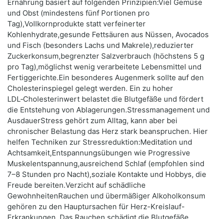
Ernährung basiert auf folgenden Prinzipien:Viel Gemüse
und Obst (mindestens fünf Portionen pro
Tag),Vollkornprodukte statt verfeinerter
Kohlenhydrate,gesunde Fettsäuren aus Nüssen, Avocados
und Fisch (besonders Lachs und Makrele),reduzierter
Zuckerkonsum,begrenzter Salzverbrauch (höchstens 5 g
pro Tag),möglichst wenig verarbeitete Lebensmittel und
Fertiggerichte.Ein besonderes Augenmerk sollte auf den
Cholesterinspiegel gelegt werden. Ein zu hoher
LDL‑Cholesterinwert belastet die Blutgefäße und fördert
die Entstehung von Ablagerungen.Stressmanagement und
AusdauerStress gehört zum Alltag, kann aber bei
chronischer Belastung das Herz stark beanspruchen. Hier
helfen Techniken zur Stressreduktion:Meditation und
Achtsamkeit,Entspannungsübungen wie Progressive
Muskelentspannung,ausreichend Schlaf (empfohlen sind
7–8 Stunden pro Nacht),soziale Kontakte und Hobbys, die
Freude bereiten.Verzicht auf schädliche
GewohnheitenRauchen und übermäßiger Alkoholkonsum
gehören zu den Hauptursachen für Herz-Kreislauf-
Erkrankungen. Das Rauchen schädigt die Blutgefäße,