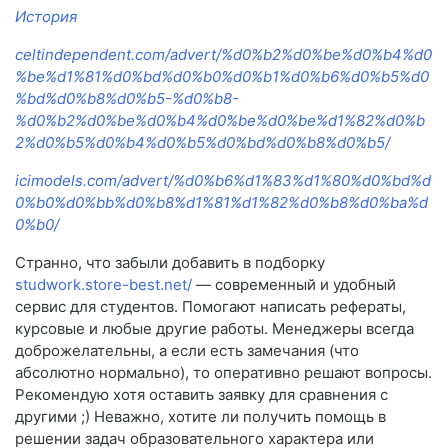
История
celtindependent.com/advert/%d0%b2%d0%be%d0%b4%d0
%be%d1%81%d0%bd%d0%b0%d0%b1%d0%b6%d0%b5%d0
%bd%d0%b8%d0%b5-%d0%b8-
%d0%b2%d0%be%d0%b4%d0%be%d0%be%d1%82%d0%b
2%d0%b5%d0%b4%d0%b5%d0%bd%d0%b8%d0%b5/
icimodels.com/advert/%d0%b6%d1%83%d1%80%d0%bd%d
0%b0%d0%bb%d0%b8%d1%81%d1%82%d0%b8%d0%ba%d
0%b0/
Странно, что забыли добавить в подборку
studwork.store-best.net/
— современный и удобный
сервис для студентов. Помогают написать рефераты,
курсовые и любые другие работы. Менеджеры всегда
доброжелательны, а если есть замечания (что
абсолютно нормально), то оперативно решают вопросы.
Рекомендую хотя оставить заявку для сравнения с
другими ;) Неважно, хотите ли получить помощь в
решении задач образовательного характера или