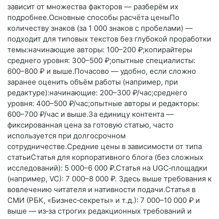
зависит от множества факторов — разберём их
подробнее.Основные способы расчёта ценыПо
количеству знаков (за 1 000 знаков с пробелами) —
подходит для типовых текстов без глубокой проработки
темы:начинающие авторы: 100–200 ₽;копирайтеры
среднего уровня: 300–500 ₽;опытные специалисты:
600–800 ₽ и выше.Почасово — удобно, если сложно
заранее оценить объём работы (например, при
редактуре):начинающие: 200–300 ₽/час;среднего
уровня: 400–500 ₽/час;опытные авторы и редакторы:
600–700 ₽/час и выше.За единицу контента —
фиксированная цена за готовую статью, часто
используется при долгосрочном
сотрудничестве.Средние цены в зависимости от типа
статьиСтатья для корпоративного блога (без сложных
исследований): 5 000–6 000 ₽.Статья на UGC‑площадки
(например, VC): 7 000–8 000 ₽. Здесь выше требования к
вовлечению читателя и нативности подачи.Статья в
СМИ (РБК, «Бизнес‑секреты» и т. д.): 7 000–10 000 ₽ и
выше — из‑за строгих редакционных требований и