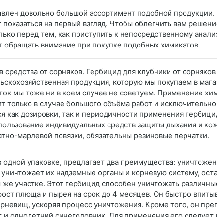
ставлен довольно большой ассортимент подобной продукции
ет показаться на первый взгляд. Чтобы облегчить вам реше
олько перед тем, как приступить к непосредственному анал
ет обращать внимание при покупке подобных химикатов.
ав средства от сорняков. Гербицид для клубники от сорняков
льскохозяйственная продукция, которую мы покупаем в магаз
сток мы тоже ни в коем случае не советуем. Применение хи
оит только в случае большого объёма работ и исключительно
ся как дозировки, так и периодичности применения гербици
спользование индивидуальных средств защиты дыхания и ко
тно-марлевой повязки, обязательны резиновые перчатки.
 в одной упаковке, предлагает два преимущества: уничтоже
 уничтожает их надземные органы и корневую систему, оста
 же участке. Этот гербицид способен уничтожать различны
рост плюща и пырея на срок до 4 месяцев. Он быстро впитыв
орневищ, ускоряя процесс уничтожения. Кроме того, он пре
т и однолетний синеголовник. Для применения его следует 