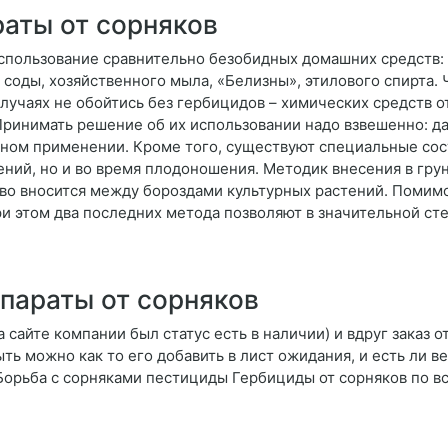
раты от сорняков
спользование сравнительно безобидных домашних средств: 
 соды, хозяйственного мыла, «Белизны», этилового спирта. 
случаях не обойтись без гербицидов – химических средств о
Принимать решение об их использовании надо взвешенно: 
ьном применении. Кроме того, существуют специальные сос
ений, но и во время плодоношения. Методик внесения в гру
тво вносится между бороздами культурных растений. Помимо
 этом два последних метода позволяют в значительной сте
параты от сорняков
а сайте компании был статус есть в наличии) и вдруг заказ о
ть можно как то его добавить в лист ожидания, и есть ли в
 Борьба с сорняками пестициды Гербициды от сорняков по в