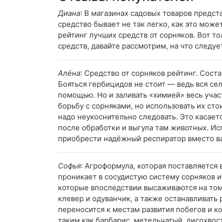
Диана
: В магазинах садовых товаров пред
средство бывает не так легко, как это мож
рейтинг лучших средств от сорняков. Вот т
средств, давайте рассмотрим, на что следу
Алёна
: Средство от сорняков рейтинг. Сост
Бояться гербицидов не стоит — ведь вся се
помощью. Но и заливать «химией» весь уча
борьбу с сорняками, но использовать их ст
надо неукоснительно следовать. Это касает
после обработки и выгула там животных. И
приобрести надёжный респиратор вместо ва
Софья
: Агроформула, которая поставляется
проникает в сосудистую систему сорняков и
которые впоследствии высаживаются на том
клевер и одуванчик, а также останавливать 
переносится к местам развития побегов и к
таким как барбарис, метельчатый, лисохвос