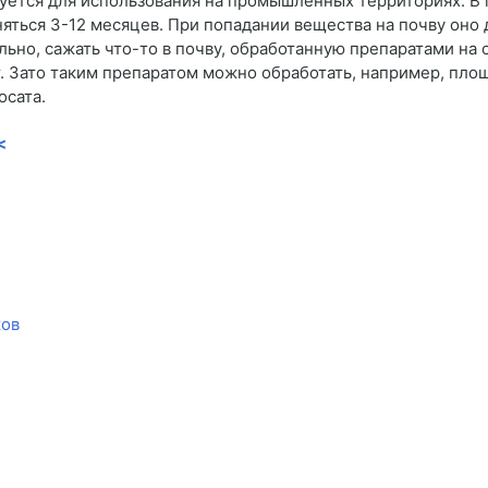
ется для использования на промышленных территориях. В п
яться 3-12 месяцев. При попадании вещества на почву оно 
ьно, сажать что-то в почву, обработанную препаратами на 
т. Зато таким препаратом можно обработать, например, пл
осата.
<
ков