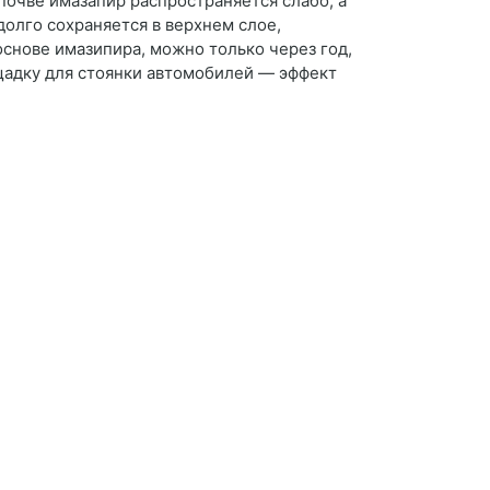
очве имазапир распространяется слабо, а
долго сохраняется в верхнем слое,
основе имазипира, можно только через год,
ощадку для стоянки автомобилей — эффект