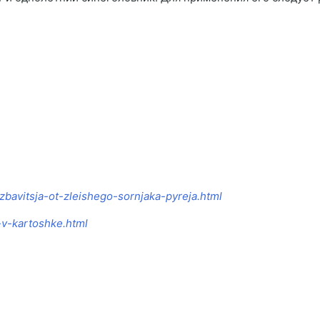
izbavitsja-ot-zleishego-sornjaka-pyreja.html
-v-kartoshke.html