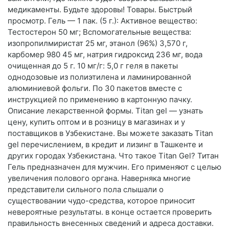
медикаменты. Будьте здоровы! Товары. Быстрый
просмотр. Гель — 1 пак. (5 г.): Активное вещество:
Тестостерон 50 мг; Вспомогательные вещества:
изопропилмиристат 25 мг, этанол (96%) 3,570 г,
карбомер 980 45 мг, натрия гидроксид 236 мг, вода
очищенная до 5 г. 10 мг/г: 5,0 г геля в пакеты
однодозовые из полиэтилена и ламинированной
алюминиевой фольги. По 30 пакетов вместе с
инструкцией по применению в картонную пачку.
Описание лекарственной формы. Titan gel — узнать
цену, купить оптом и в розницу в магазинах и у
поставщиков в Узбекистане. Вы можете заказать Titan
gel перечислением, в кредит и лизинг в Ташкенте и
других городах Узбекистана. Что такое Titan Gel? Титан
Гель предназначен для мужчин. Его применяют с целью
увеличения полового органа. Наверняка многие
представители сильного пола слышали о
существовании чудо-средства, которое приносит
невероятные результаты. в конце остается проверить
правильность внесенных сведений и адреса доставки.