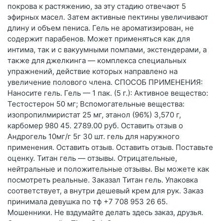
покрова к растяжению, за эту стадию отвечают 5
эфирных масел. Затем активные пектины увеличивают
длину и объем пениса. Гель не ароматизирован, не
содержит парабенов. Может применяться как для
интима, так и с вакуумными помпами, экстендерами, а
также для джелкинга — комплекса специальных
упражнений, действие которых направлено на
увеличение полового члена. СПОСОБ ПРИМЕНЕНИЯ:
Наносите гель. Гель — 1 пак. (5 г.): Активное вещество:
Тестостерон 50 мг; Вспомогательные вещества:
изопропилмиристат 25 мг, этанол (96%) 3,570 г,
карбомер 980 45. 2789.00 руб. Оставить отзыв о
Андрогель 10мг/г 5г 30 шт. гель для наружного
применения. Оставить отзыв. Оставить отзыв. Поставьте
оценку. Титан гель — отзывы. Отрицательные,
нейтральные и положительные отзывы. Вы можете как
посмотреть реальные. Заказал Титан гель. Упаковка
соответствует, а внутри дешевый крем для рук. Заказ
принимала девушка по тф +7 708 953 26 65.
Мошенники. Не вздумайте делать здесь заказ, друзья.