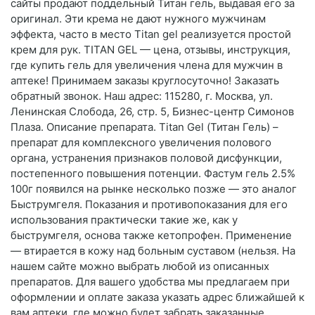
сайты продают поддельный Титан гель, выдавая его за
оригинал. Эти крема не дают нужного мужчинам
эффекта, часто в место Titan gel реализуется простой
крем для рук. TITAN GEL — цена, отзывы, инструкция,
где купить гель для увеличения члена для мужчин в
аптеке! Принимаем заказы круглосуточно! Заказать
обратный звонок. Наш адрес: 115280, г. Москва, ул.
Ленинская Слобода, 26, стр. 5, Бизнес-центр Симонов
Плаза. Описание препарата. Titan Gel (Титан Гель) –
препарат для комплексного увеличения полового
органа, устранения признаков половой дисфункции,
постепенного повышения потенции. Фастум гель 2.5%
100г появился на рынке несколько позже — это аналог
Быструмгеля. Показания и противопоказания для его
использования практически такие же, как у
быструмгеля, основа также кетопрофен. Применение
— втирается в кожу над больным суставом (нельзя. На
нашем сайте можно выбрать любой из описанных
препаратов. Для вашего удобства мы предлагаем при
оформлении и оплате заказа указать адрес ближайшей к
вам аптеки, где можно будет забрать заказанные