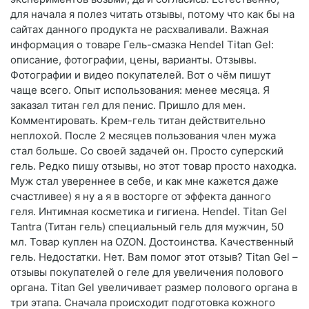
для начала я полез читать отзывы, потому что как бы на
сайтах данного продукта не расхваливали. Важная
информация о товаре Гель-смазка Hendel Titan Gel:
описание, фотографии, цены, варианты. Отзывы.
Фотографии и видео покупателей. Вот о чём пишут
чаще всего. Опыт использования: менее месяца. Я
заказал титан гел для пенис. Пришло для мен.
Комментировать. Крем-гель титан действительно
неплохой. После 2 месяцев пользования член мужа
стал больше. Со своей задачей он. Просто суперский
гель. Редко пишу отзывы, но этот товар просто находка.
Муж стал увереннее в себе, и как мне кажется даже
счастливее) я ну а я в восторге от эффекта данного
геля. Интимная косметика и гигиена. Hendel. Titan Gel
Tantra (Титан гель) специальный гель для мужчин, 50
мл. Товар куплен на OZON. Достоинства. Качественный
гель. Недостатки. Нет. Вам помог этот отзыв? Titan Gel –
отзывы покупателей о геле для увеличения полового
органа. Titan Gel увеличивает размер полового органа в
три этапа. Сначала происходит подготовка кожного