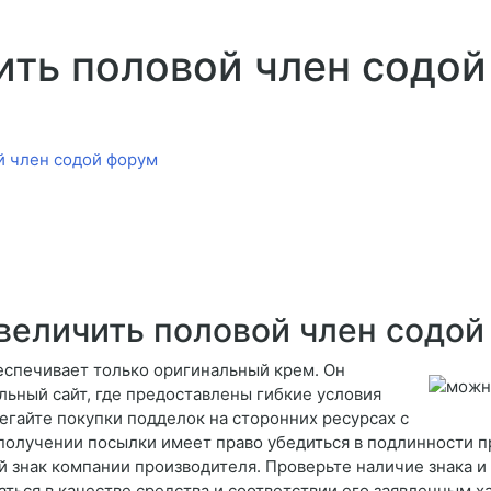
ить половой член содо
й член содой форум
величить половой член содой
еспечивает только оригинальный крем. Он
льный сайт, где предоставлены гибкие условия
бегайте покупки подделок на сторонних ресурсах с
олучении посылки имеет право убедиться в подлинности пр
 знак компании производителя. Проверьте наличие знака и к
аться в качестве средства и соответствии его заявленным х