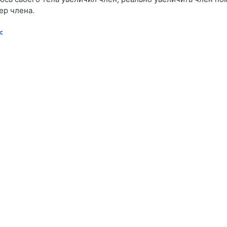
ер члена.
<