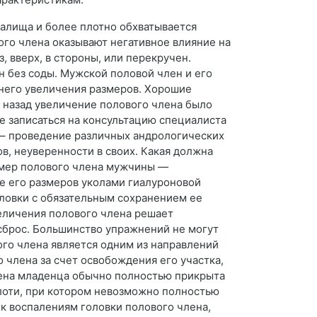
галища и более плотно обхватывается
го члена оказывают негативное влияние на
, вверх, в стороны, или перекручен.
н без соды. Мужской половой член и его
шнего увеличения размеров. Хорошие
 назад увеличение полового члена было
е записаться на консультацию специалиста
) – проведение различных андрологических
в, неуверенности в своих. Какая должна
азмер полового члена мужчины —
е его размеров уколами гиалуроновой
оловки с обязательным сохранением ее
еличения полового члена решает
сброс. Большинство упражнений не могут
ого члена является одним из направлений
 члена за счет освобождения его участка,
лена младенца обычно полностью прикрыта
 плоти, при котором невозможно полностью
 к воспалениям головки полового члена,