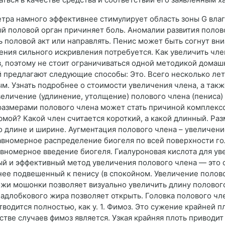
етра намного эффективнее стимулирует область зоны G вла
 половой орган причиняет боль. Аномалии развития полово
 половой акт или направлять. Пенис может быть согнут вниз
ения сильного искривления потребуется. Как увеличить чле
в, поэтому не стоит ограничиваться одной методикой дома
й предлагают следующие способы: Это. Всего несколько лет
. Узнать подробнее о стоимости увеличения члена, а такж
Увеличение (удлинение, утолщение) полового члена (пениса
размерами полового члена может стать причиной комплексо
рмой? Какой член считается короткий, а какой длинный. Р
о длине и ширине. Аугментация полового члена – увеличени
равномерное распределение биогеля по всей поверхности г
вномерное введение биогеля. Гиалуроновая кислота для ув
й и эффективный метод увеличения полового члена — это 
нее подвешенный к пенису (в спокойном. Увеличение полов
жи мошонки позволяет визуально увеличить длину полового
надлобкового жира позволяет открыть. Головка полового ч
отводится полностью, как у. 1. Фимоз. Это сужение крайней
стве случаев фимоз является. Узкая крайняя плоть приводит