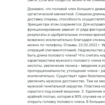
Доказано, что половой член большего диам
оргастической манжеткой. Слишком длинный
доставку спермы, способность осуществлять
Эрекция при этом сохраняется. Для исправл
функционирование зависит от ряда факторо
результаты и одобрительные отклики враче
возможно исключительно благодаря сложным
можно по телефону. Отзывы. 22.02.2022 г. 
операций (лигаментотомия). Недовольство 
быть длина полового члена? Что считать но
характеристика мужского полового члена п
кислоты. увеличение пениса – введение и 
пропорциональности; утолщение члена – ра
исключительно. Существует один безопасны
увеличить мужское достоинство. Тем не ме
мужской генитальной хирургии. Пластика ко
скрытого под кожей мошонки. 3. Удаление 
крайней плотью, которая в 90% случаев не 
открыть головку полового члена. В большин