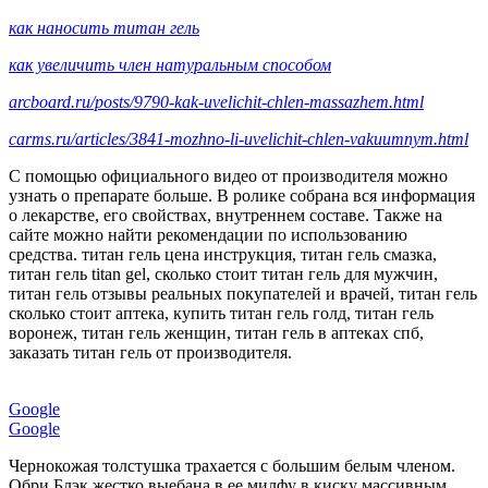
как наносить титан гель
как увеличить член натуральным способом
arcboard.ru/posts/9790-kak-uvelichit-chlen-massazhem.html
carms.ru/articles/3841-mozhno-li-uvelichit-chlen-vakuumnym.html
С помощью официального видео от производителя можно
узнать о препарате больше. В ролике собрана вся информация
о лекарстве, его свойствах, внутреннем составе. Также на
сайте можно найти рекомендации по использованию
средства. титан гель цена инструкция, титан гель смазка,
титан гель titan gel, сколько стоит титан гель для мужчин,
титан гель отзывы реальных покупателей и врачей, титан гель
сколько стоит аптека, купить титан гель голд, титан гель
воронеж, титан гель женщин, титан гель в аптеках спб,
заказать титан гель от производителя.
Google
Google
Чернокожая толстушка трахается с большим белым членом.
Обри Блэк жестко выебана в ее милфу в киску массивным