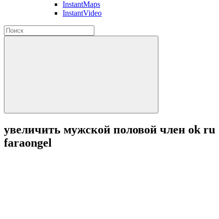
InstantMaps
InstantVideo
увеличить мужской половой член ok ru
faraongel