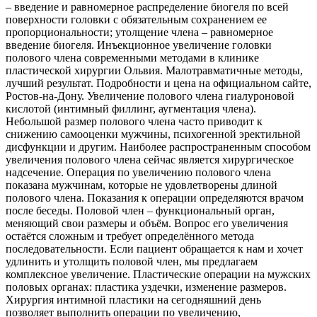
– введение и равномерное распределение биогеля по всей
поверхности головки с обязательным сохранением ее
пропорциональности; утолщение члена – равномерное
введение биогеля. Инъекционное увеличение головки
полового члена современными методами в клинике
пластической хирургии Ольвия. Малотравматичные методы,
лучший результат. Подробности и цена на официальном сайте,
Ростов-на-Дону. Увеличение полового члена гиалуроновой
кислотой (интимный филлинг, аугментация члена).
Небольшой размер полового члена часто приводит к
снижению самооценки мужчины, психогенной эректильной
дисфункции и другим. Наиболее распространенным способом
увеличения полового члена сейчас является хирургическое
надсечение. Операция по увеличению полового члена
показана мужчинам, которые не удовлетворены длиной
полового члена. Показания к операции определяются врачом
после беседы. Половой член – функциональный орган,
меняющий свои размеры и объём. Вопрос его увеличения
остаётся сложным и требует определённого метода
последовательности. Если пациент обращается к нам и хочет
удлинить и утолщить половой член, мы предлагаем
комплексное увеличение. Пластические операции на мужских
половых органах: пластика уздечки, изменение размеров.
Хирургия интимной пластики на сегодняшний день
позволяет выполнить операции по увеличению,