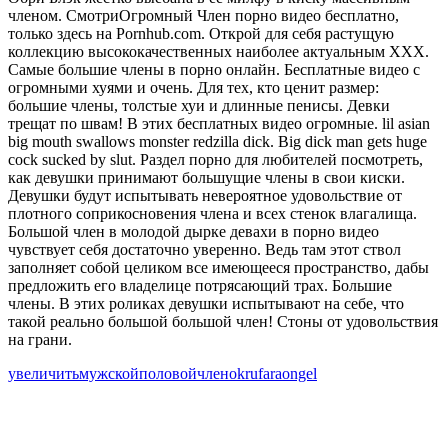
членом. СмотриОгромный Член порно видео бесплатно,
только здесь на Pornhub.com. Открой для себя растущую
коллекцию высококачественных наиболее актуальным XXX.
Самые большие члены в порно онлайн. Бесплатные видео с
огромными хуями и очень. Для тех, кто ценит размер:
большие члены, толстые хуи и длинные пенисы. Девки
трещат по швам! В этих бесплатных видео огромные. lil asian
big mouth swallows monster redzilla dick. Big dick man gets huge
cock sucked by slut. Раздел порно для любителей посмотреть,
как девушки принимают большущие члены в свои киски.
Девушки будут испытывать невероятное удовольствие от
плотного соприкосновения члена и всех стенок влагалища.
Большой член в молодой дырке девахи в порно видео
чувствует себя достаточно уверенно. Ведь там этот ствол
заполняет собой целиком все имеющееся пространство, дабы
предложить его владелице потрясающий трах. Большие
члены. В этих роликах девушки испытывают на себе, что
такой реально большой большой член! Стоны от удовольствия
на грани.
увеличить
мужской
половой
член
ok
ru
faraongel