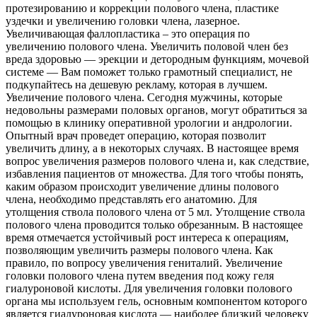
протезированию и коррекции полового члена, пластике
уздечки и увеличению головки члена, лазерное.
Увеличивающая фаллопластика – это операция по
увеличению полового члена. Увеличить половой член без
вреда здоровью — эрекции и детородным функциям, мочевой
системе — Вам поможет только грамотный специалист, не
подкупайтесь на дешевую рекламу, которая в лучшем.
Увеличение полового члена. Сегодня мужчины, которые
недовольны размерами половых органов, могут обратиться за
помощью в клинику оперативной урологии и андрологии.
Опытный врач проведет операцию, которая позволит
увеличить длину, а в некоторых случаях. В настоящее время
вопрос увеличения размеров полового члена и, как следствие,
избавления пациентов от множества. Для того чтобы понять,
каким образом происходит увеличение длины полового
члена, необходимо представлять его анатомию. Для
утолщения ствола полового члена от 5 мл. Утолщение ствола
полового члена проводится только обрезанным. В настоящее
время отмечается устойчивый рост интереса к операциям,
позволяющим увеличить размеры полового члена. Как
правило, по вопросу увеличения гениталий. Увеличение
головки полового члена путем введения под кожу геля
гиалуроновой кислоты. Для увеличения головки полового
органа мы используем гель, основным компонентом которого
является гиалуроновая кислота — наиболее близкий человеку