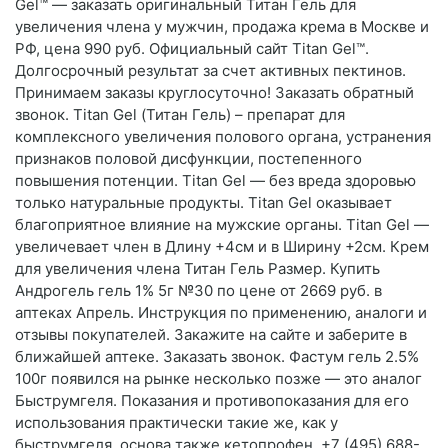
Gel™ — заказать оригинальный Титан Гель для
увеличения члена у мужчин, продажа крема в Москве и
РФ, цена 990 руб. Официальный сайт Titan Gel™.
Долгосрочный результат за счет активных пектинов.
Принимаем заказы круглосуточно! Заказать обратный
звонок. Titan Gel (Титан Гель) – препарат для
комплексного увеличения полового органа, устранения
признаков половой дисфункции, постепенного
повышения потенции. Titan Gel — без вреда здоровью
только натуральные продукты. Titan Gel оказывает
благоприятное влияние на мужские органы. Titan Gel —
увеличевает член в Длину +4см и в Ширину +2см. Крем
для увеличения члена Титан Гель Размер. Купить
Андрогель гель 1% 5г №30 по цене от 2669 руб. в
аптеках Апрель. Инструкция по применению, аналоги и
отзывы покупателей. Закажите на сайте и заберите в
ближайшей аптеке. Заказать звонок. Фастум гель 2.5%
100г появился на рынке несколько позже — это аналог
Быструмгеля. Показания и противопоказания для его
использования практически такие же, как у
быструмгеля, основа также кетопрофен. +7 (495) 688-