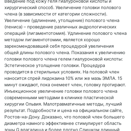
Введение под кожу геля гиалуроновой кислоты и
хирургический способ. Увеличение головки полового
члена (в зависимости от категории сложности).
Увеличение (удлинение, утолщение) полового члена
(пениса) – проведение различных андрологических
операций (лигаментотомия). Удлинение полового члена
методом лигаментотомии, является хорошо
зарекомендовавшей себя процедурой увеличения
общей длины полового члена. Показания к увеличению
головки полового члена гелем гиалуроновой кислоты:
Эстетическое утолщение головки. Процедура
проводится в стерильных условиях. На половой член
наносится спрей лидокаина 10% или же мазь ЭМЛА. 15
минут ожидают, пока онемеет член, головку протирают.
Инъекционное увеличение головки полового члена
современными методами в клинике пластической
хирургии Ольвия. Малотравматичные методы, лучший
результат. Подробности и цена на официальном сайте,
Ростов-на-Дону. Доказано, что половой член большего
диаметра намного эффективнее стимулирует область
зоны G влагалища и более плотно.Слишком длинный