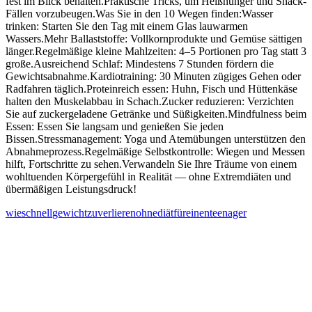
fest im Blick behalten.Praktische Tricks, um Heißhunger und Snack-
Fällen vorzubeugen.Was Sie in den 10 Wegen finden:Wasser
trinken: Starten Sie den Tag mit einem Glas lauwarmen
Wassers.Mehr Ballaststoffe: Vollkornprodukte und Gemüse sättigen
länger.Regelmäßige kleine Mahlzeiten: 4–5 Portionen pro Tag statt 3
große.Ausreichend Schlaf: Mindestens 7 Stunden fördern die
Gewichtsabnahme.Kardiotraining: 30 Minuten zügiges Gehen oder
Radfahren täglich.Proteinreich essen: Huhn, Fisch und Hüttenkäse
halten den Muskelabbau in Schach.Zucker reduzieren: Verzichten
Sie auf zuckergeladene Getränke und Süßigkeiten.Mindfulness beim
Essen: Essen Sie langsam und genießen Sie jeden
Bissen.Stressmanagement: Yoga und Atemübungen unterstützen den
Abnahmeprozess.Regelmäßige Selbstkontrolle: Wiegen und Messen
hilft, Fortschritte zu sehen.Verwandeln Sie Ihre Träume von einem
wohltuenden Körpergefühl in Realität — ohne Extremdiäten und
übermäßigen Leistungsdruck!
wie
schnell
gewicht
zu
verlieren
ohne
diät
für
einen
teenager