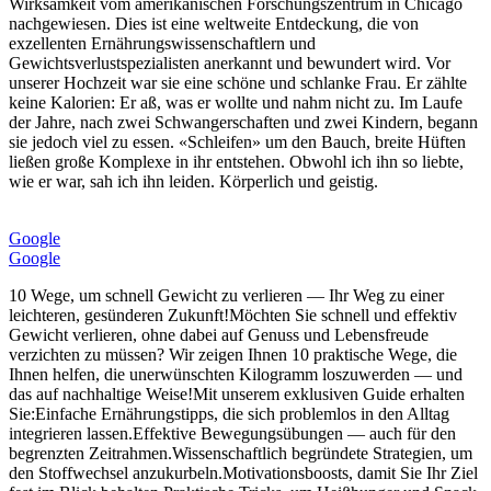
Wirksamkeit vom amerikanischen Forschungszentrum in Chicago
nachgewiesen. Dies ist eine weltweite Entdeckung, die von
exzellenten Ernährungswissenschaftlern und
Gewichtsverlustspezialisten anerkannt und bewundert wird. Vor
unserer Hochzeit war sie eine schöne und schlanke Frau. Er zählte
keine Kalorien: Er aß, was er wollte und nahm nicht zu. Im Laufe
der Jahre, nach zwei Schwangerschaften und zwei Kindern, begann
sie jedoch viel zu essen. «Schleifen» um den Bauch, breite Hüften
ließen große Komplexe in ihr entstehen. Obwohl ich ihn so liebte,
wie er war, sah ich ihn leiden. Körperlich und geistig.
Google
Google
10 Wege, um schnell Gewicht zu verlieren — Ihr Weg zu einer
leichteren, gesünderen Zukunft!Möchten Sie schnell und effektiv
Gewicht verlieren, ohne dabei auf Genuss und Lebensfreude
verzichten zu müssen? Wir zeigen Ihnen 10 praktische Wege, die
Ihnen helfen, die unerwünschten Kilogramm loszuwerden — und
das auf nachhaltige Weise!Mit unserem exklusiven Guide erhalten
Sie:Einfache Ernährungstipps, die sich problemlos in den Alltag
integrieren lassen.Effektive Bewegungsübungen — auch für den
begrenzten Zeitrahmen.Wissenschaftlich begründete Strategien, um
den Stoffwechsel anzukurbeln.Motivationsboosts, damit Sie Ihr Ziel