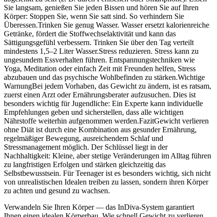
Sie langsam, genießen Sie jeden Bissen und hören Sie auf Ihren
Körper: Stoppen Sie, wenn Sie satt sind. So verhindern Sie
Überessen.Trinken Sie genug Wasser. Wasser ersetzt kalorienreiche
Getränke, fördert die Stoffwechselaktivität und kann das
Sättigungsgefühl verbessern. Trinken Sie über den Tag verteilt
mindestens 1,5–2 Liter Wasser.Stress reduzieren. Stress kann zu
ungesundem Essverhalten führen. Entspannungstechniken wie
Yoga, Meditation oder einfach Zeit mit Freunden helfen, Stress
abzubauen und das psychische Wohlbefinden zu stärken.Wichtige
WarnungBei jedem Vorhaben, das Gewicht zu ändern, ist es ratsam,
zuerst einen Arzt oder Ernährungsberater aufzusuchen. Dies ist
besonders wichtig für Jugendliche: Ein Experte kann individuelle
Empfehlungen geben und sicherstellen, dass alle wichtigen
Nährstoffe weiterhin aufgenommen werden.FazitGewicht verlieren
ohne Diät ist durch eine Kombination aus gesunder Ernährung,
regelmäßiger Bewegung, ausreichendem Schlaf und
Stressmanagement möglich. Der Schlüssel liegt in der
Nachhaltigkeit: Kleine, aber stetige Veränderungen im Alltag führen
zu langfristigen Erfolgen und stärken gleichzeitig das
Selbstbewusstsein. Für Teenager ist es besonders wichtig, sich nicht
von unrealistischen Idealen treiben zu lassen, sondern ihren Körper
zu achten und gesund zu wachsen.
Verwandeln Sie Ihren Körper — das InDiva‑System garantiert
Ihnen einen idealen Körperbau. Wie schnell Gewicht zu verlieren