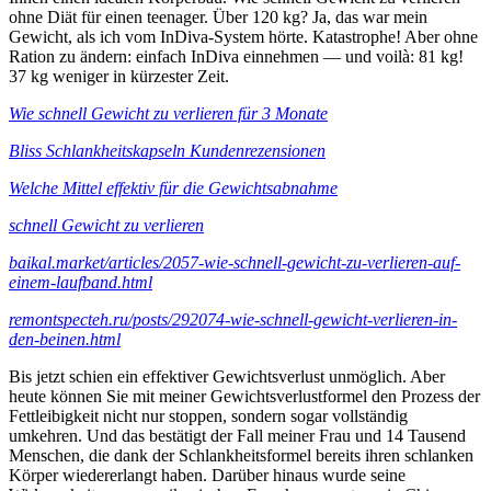
ohne Diät für einen teenager. Über 120 kg? Ja, das war mein
Gewicht, als ich vom InDiva‑System hörte. Katastrophe! Aber ohne
Ration zu ändern: einfach InDiva einnehmen — und voilà: 81 kg!
37 kg weniger in kürzester Zeit.
Wie schnell Gewicht zu verlieren für 3 Monate
Bliss Schlankheitskapseln Kundenrezensionen
Welche Mittel effektiv für die Gewichtsabnahme
schnell Gewicht zu verlieren
baikal.market/articles/2057-wie-schnell-gewicht-zu-verlieren-auf-
einem-laufband.html
remontspecteh.ru/posts/292074-wie-schnell-gewicht-verlieren-in-
den-beinen.html
Bis jetzt schien ein effektiver Gewichtsverlust unmöglich. Aber
heute können Sie mit meiner Gewichtsverlustformel den Prozess der
Fettleibigkeit nicht nur stoppen, sondern sogar vollständig
umkehren. Und das bestätigt der Fall meiner Frau und 14 Tausend
Menschen, die dank der Schlankheitsformel bereits ihren schlanken
Körper wiedererlangt haben. Darüber hinaus wurde seine