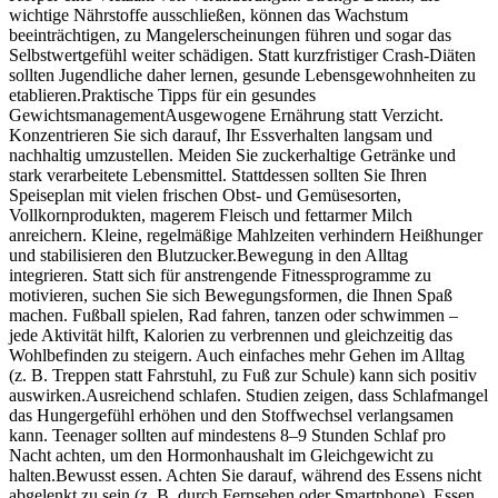
wichtige Nährstoffe ausschließen, können das Wachstum
beeinträchtigen, zu Mangelerscheinungen führen und sogar das
Selbstwertgefühl weiter schädigen. Statt kurzfristiger Crash‑Diäten
sollten Jugendliche daher lernen, gesunde Lebensgewohnheiten zu
etablieren.Praktische Tipps für ein gesundes
GewichtsmanagementAusgewogene Ernährung statt Verzicht.
Konzentrieren Sie sich darauf, Ihr Essverhalten langsam und
nachhaltig umzustellen. Meiden Sie zuckerhaltige Getränke und
stark verarbeitete Lebensmittel. Stattdessen sollten Sie Ihren
Speiseplan mit vielen frischen Obst- und Gemüsesorten,
Vollkornprodukten, magerem Fleisch und fettarmer Milch
anreichern. Kleine, regelmäßige Mahlzeiten verhindern Heißhunger
und stabilisieren den Blutzucker.Bewegung in den Alltag
integrieren. Statt sich für anstrengende Fitnessprogramme zu
motivieren, suchen Sie sich Bewegungsformen, die Ihnen Spaß
machen. Fußball spielen, Rad fahren, tanzen oder schwimmen –
jede Aktivität hilft, Kalorien zu verbrennen und gleichzeitig das
Wohlbefinden zu steigern. Auch einfaches mehr Gehen im Alltag
(z. B. Treppen statt Fahrstuhl, zu Fuß zur Schule) kann sich positiv
auswirken.Ausreichend schlafen. Studien zeigen, dass Schlafmangel
das Hungergefühl erhöhen und den Stoffwechsel verlangsamen
kann. Teenager sollten auf mindestens 8–9 Stunden Schlaf pro
Nacht achten, um den Hormonhaushalt im Gleichgewicht zu
halten.Bewusst essen. Achten Sie darauf, während des Essens nicht
abgelenkt zu sein (z. B. durch Fernsehen oder Smartphone). Essen